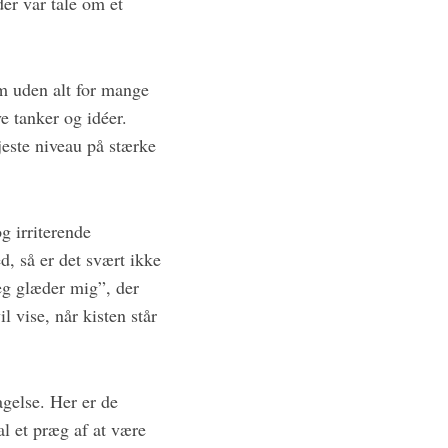
der var tale om et
um uden alt for mange
e tanker og idéer.
jeste niveau på stærke
g irriterende
, så er det svært ikke
eg glæder mig”, der
l vise, når kisten står
gelse. Her er de
l et præg af at være