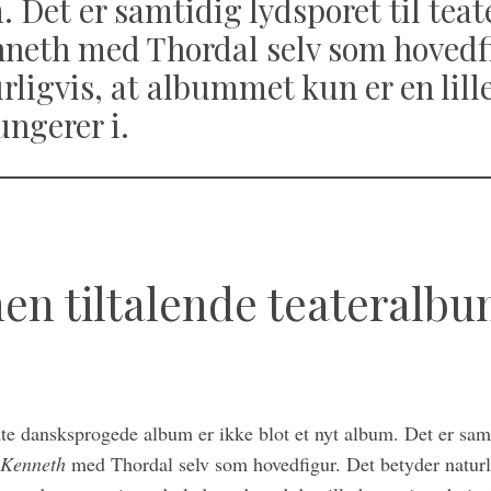
. Det er samtidig lydsporet til teat
nneth med Thordal selv som hovedf
rligvis, at albummet kun er en lille
ungerer i.
en tiltalende teateralbu
e dansksprogede album er ikke blot et nyt album. Det er samti
s Kenneth
med Thordal selv som hovedfigur. Det betyder naturli