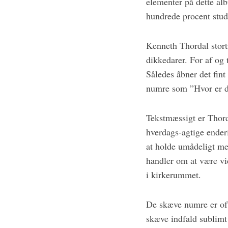
elementer på dette alb
c
h
hundrede procent stu
f
o
Kenneth Thordal stortr
r
dikkedarer. For af og 
:
Således åbner det fint
numre som ”Hvor er d
Tekstmæssigt er Thord
hverdags-agtige ender
at holde umådeligt me
handler om at være vid
i kirkerummet.
De skæve numre er oft
skæve indfald sublimt