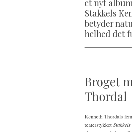
et nyt album
Stakkels Ke
betyder natu
helhed det f
Broget m
Thordal
S
e
Kenneth Thordals femt
a
teaterstykket
Stakkel
r