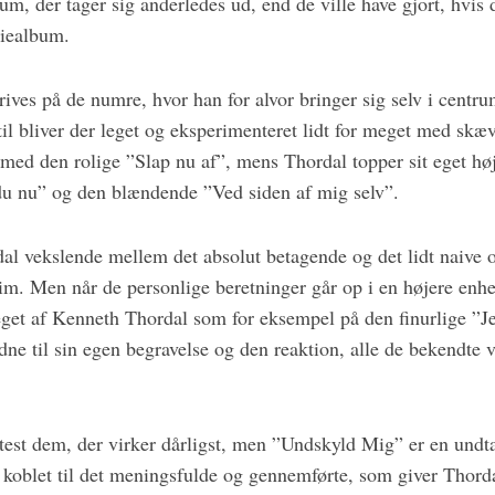
um, der tager sig anderledes ud, end de ville have gjort, hvis 
diealbum.
ives på de numre, hvor han for alvor bringer sig selv i centr
til bliver der leget og eksperimenteret lidt for meget med skæv
 med den rolige ”Slap nu af”, mens Thordal topper sit eget hø
u nu” og den blændende ”Ved siden af mig selv”.
al vekslende mellem det absolut betagende og det lidt naive o
im. Men når de personlige beretninger går op i en højere enhed
get af Kenneth Thordal som for eksempel på den finurlige ”J
ne til sin egen begravelse og den reaktion, alle de bekendte vi
est dem, der virker dårligst, men ”Undskyld Mig” er en undta
 koblet til det meningsfulde og gennemførte, som giver Thorda