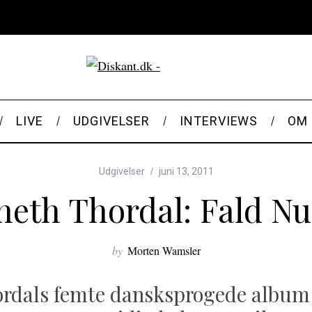
LIVE
UDGIVELSER
INTERVIEWS
OM 
Udgivelser
juni 13, 2011
eth Thordal: Fald N
by
Morten Wamsler
rdals femte dansksprogede album e