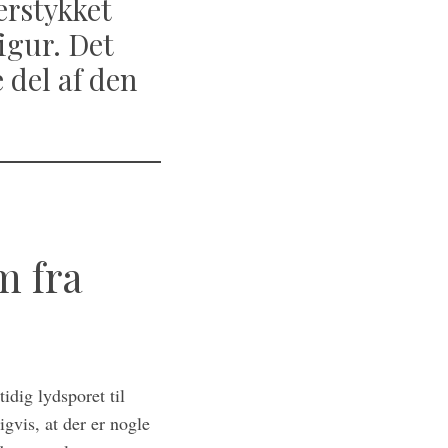
erstykket
igur. Det
 del af den
m fra
dig lydsporet til
gvis, at der er nogle