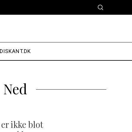
DISKANT.DK
u Ned
r ikke blot