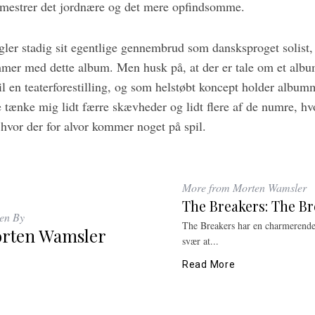
 mestrer det jordnære og det mere opfindsomme.
er stadig sit egentlige gennembrud som dansksproget solist,
mer med dette album. Men husk på, at der er tale om et albu
l en teaterforestilling, og som helstøbt koncept holder albumm
 tænke mig lidt færre skævheder og lidt flere af de numre, hv
 hvor der for alvor kommer noget på spil.
More from Morten Wamsler
The Breakers: The Br
ten By
The Breakers har en charmerende 
rten Wamsler
svær at...
Read More