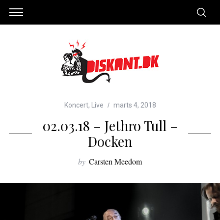
Koncert
,
Live
marts 4, 2018
02.03.18 – Jethro Tull –
Docken
by
Carsten Meedom