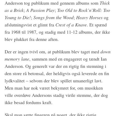
Anderson tog publikum med gennem albums som
Thick
as a Brick
;
A Passion Play
;
Too Old to Rock’n’Roll: Too
Young to Die!
;
Songs from the Wood
;
Heavy Horses
og
afslutningsvist et glimt fra
Crest of a Knave
. Et spænd
fra 1968 til 1987, og stadig med 11-12 albums, der ikke
blev plukket fra denne aften.
Der er ingen tvivl om, at publikum blev taget med
down
memory lane
, sammen med en engageret og tændt Ian
Anderson. Og generelt var der en rigtig fin stemning i
den store rå betonsal, der heldigvis også leverede en fin
lydkvalitet – selvom der blev spillet umanerligt lavt.
Men man har nok været bekymret for, om musikken
ville overdøve Andersons stadig virile stemme, der dog
ikke besad fordums kraft.
Skal man sætte fingeren på noget, der ikke rigtig