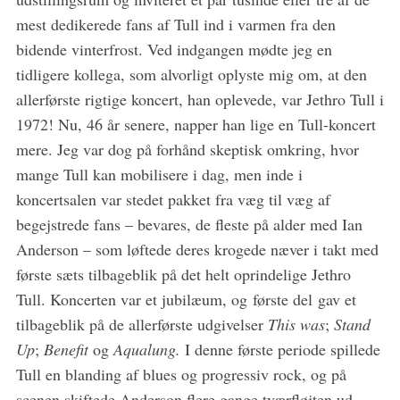
mest dedikerede fans af Tull ind i varmen fra den
bidende vinterfrost. Ved indgangen mødte jeg en
tidligere kollega, som alvorligt oplyste mig om, at den
allerførste rigtige koncert, han oplevede, var Jethro Tull i
1972! Nu, 46 år senere, napper han lige en Tull-koncert
mere. Jeg var dog på forhånd skeptisk omkring, hvor
mange Tull kan mobilisere i dag, men inde i
koncertsalen var stedet pakket fra væg til væg af
S
e
begejstrede fans – bevares, de fleste på alder med Ian
a
Anderson – som løftede deres krogede næver i takt med
r
første sæts tilbageblik på det helt oprindelige Jethro
c
Tull. Koncerten var et jubilæum, og første del gav et
h
f
tilbageblik på de allerførste udgivelser
This was
;
Stand
o
Up
;
Benefit
og
Aqualung.
I denne første periode spillede
r
Tull en blanding af blues og progressiv rock, og på
:
scenen skiftede Anderson flere gange tværfløjten ud