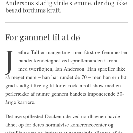
Andersons stadig virile stemme, der dog ikke
besad fordums kraft.
For gammel til at dø
J
ethro Tull er mange ting, men først og fremmest er
bandet kendetegnet ved sprællemanden i front
med tværfløjten, Ian Anderson. Han spræller ikke
så meget mere – han har rundet de 70 – men han er i høj
grad stadig i live og fit for et rock’n’roll-show med en
perlerække af numre gennem bandets imponerende 50-
årige karriere.
Det nye spillested Docken ude ved nordhavnen havde
åbnet op for deres normalvise konferencecenter og
udstillingsrum og inviteret et par tusinde eller tre af de