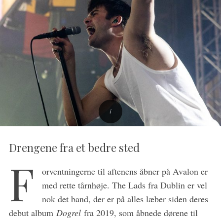
Drengene fra et bedre sted
F
orventningerne til aftenens åbner på Avalon er
med rette tårnhøje. The Lads fra Dublin er vel
nok det band, der er på alles læber siden deres
debut album
Dogrel
fra 2019, som åbnede dørene til