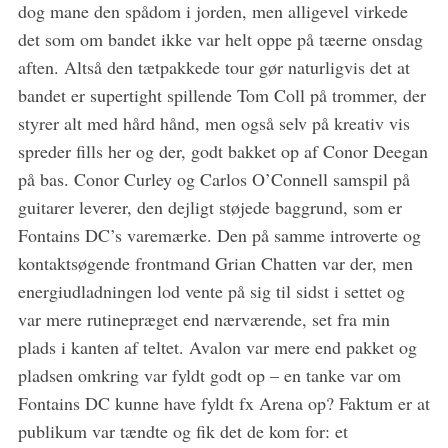
dog mane den spådom i jorden, men alligevel virkede
det som om bandet ikke var helt oppe på tæerne onsdag
aften. Altså den tætpakkede tour gør naturligvis det at
bandet er supertight spillende Tom Coll på trommer, der
styrer alt med hård hånd, men også selv på kreativ vis
spreder fills her og der, godt bakket op af Conor Deegan
på bas. Conor Curley og Carlos O’Connell samspil på
guitarer leverer, den dejligt støjede baggrund, som er
Fontains DC’s varemærke. Den på samme introverte og
kontaktsøgende frontmand Grian Chatten var der, men
energiudladningen lod vente på sig til sidst i settet og
var mere rutinepræget end nærværende, set fra min
plads i kanten af teltet. Avalon var mere end pakket og
pladsen omkring var fyldt godt op – en tanke var om
Fontains DC kunne have fyldt fx Arena op? Faktum er at
publikum var tændte og fik det de kom for: et
S