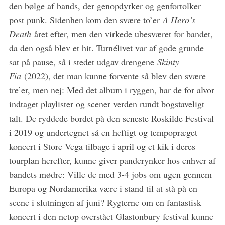
den bølge af bands, der genopdyrker og genfortolker
post punk. Sidenhen kom den svære to’er
A Hero’s
Death
året efter, men den virkede ubesværet for bandet,
da den også blev et hit. Turnélivet var af gode grunde
sat på pause, så i stedet udgav drengene
Skinty
Fia
(2022), det man kunne forvente så blev den svære
tre’er, men nej: Med det album i ryggen, har de for alvor
indtaget playlister og scener verden rundt bogstaveligt
talt. De ryddede bordet på den seneste Roskilde Festival
i 2019 og undertegnet så en heftigt og tempopræget
koncert i Store Vega tilbage i april og et kik i deres
tourplan herefter, kunne giver panderynker hos enhver af
bandets mødre: Ville de med 3-4 jobs om ugen gennem
Europa og Nordamerika være i stand til at stå på en
scene i slutningen af juni? Rygterne om en fantastisk
koncert i den netop overstået Glastonbury festival kunne