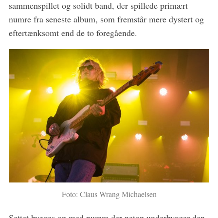
sammenspillet og solidt band, der spillede primært
e
a
numre fra seneste album, som fremstår mere dystert og
r
eftertænksomt end de to foregående.
c
h
f
o
r
:
Foto: Claus Wrang Michaelsen
Settet bygges op med numre der netop underbygger den