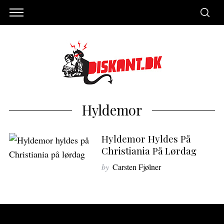
Hyldemor
Hyldemor Hyldes På
Christiania På Lørdag
by
Carsten Fjølner
S
e
a