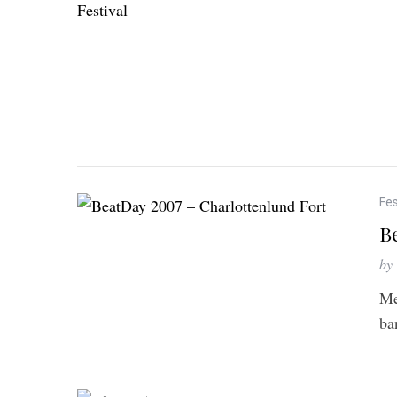
Fes
B
by
Me
ba