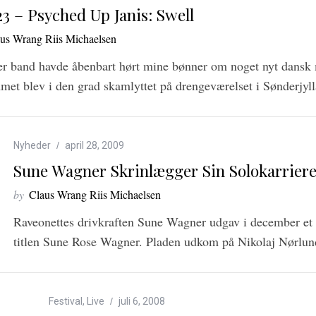
23 – Psyched Up Janis: Swell
us Wrang Riis Michaelsen
er band havde åbenbart hørt mine bønner om noget nyt dansk m
met blev i den grad skamlyttet på drengeværelset i Sønderjyl
Nyheder
april 28, 2009
Sune Wagner Skrinlægger Sin Solokarrier
by
Claus Wrang Riis Michaelsen
Raveonettes drivkraften Sune Wagner udgav i december e
titlen Sune Rose Wagner. Pladen udkom på Nikolaj Nørlu
Festival
,
Live
juli 6, 2008