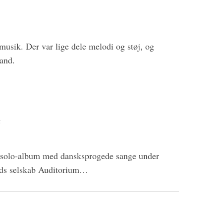
usik. Der var lige dele melodi og støj, og
land.
e
t solo-album med dansksprogede sange under
nds selskab Auditorium…