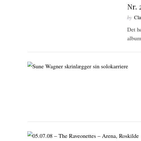
Nr. 
by
Cla
Det h
album