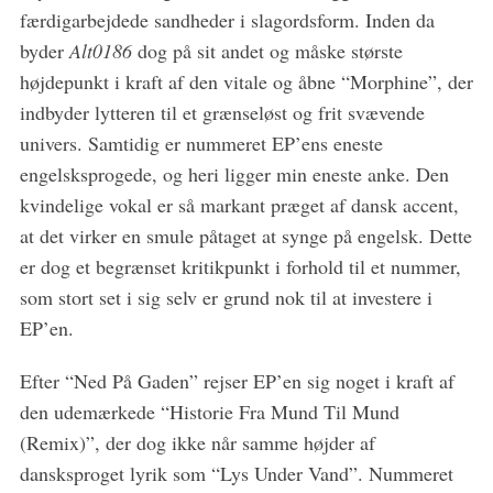
færdigarbejdede sandheder i slagordsform. Inden da
byder
Alt0186
dog på sit andet og måske største
højdepunkt i kraft af den vitale og åbne “Morphine”, der
indbyder lytteren til et grænseløst og frit svævende
univers. Samtidig er nummeret EP’ens eneste
engelsksprogede, og heri ligger min eneste anke. Den
kvindelige vokal er så markant præget af dansk accent,
at det virker en smule påtaget at synge på engelsk. Dette
er dog et begrænset kritikpunkt i forhold til et nummer,
som stort set i sig selv er grund nok til at investere i
EP’en.
Efter “Ned På Gaden” rejser EP’en sig noget i kraft af
den udemærkede “Historie Fra Mund Til Mund
(Remix)”, der dog ikke når samme højder af
dansksproget lyrik som “Lys Under Vand”. Nummeret