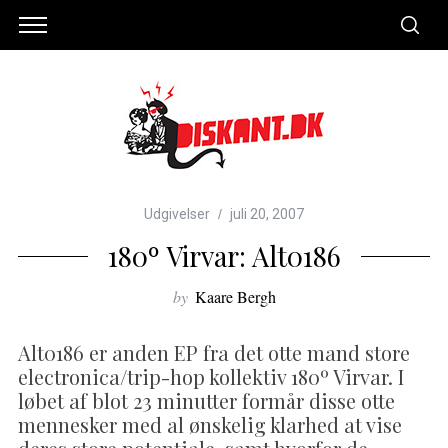
Udgivelser
juli 20, 2007
180º Virvar: Alt0186
by
Kaare Bergh
Alt0186 er anden EP fra det otte mand store
electronica/trip-hop kollektiv 180º Virvar. I
løbet af blot 23 minutter formår disse otte
mennesker med al ønskelig klarhed at vise