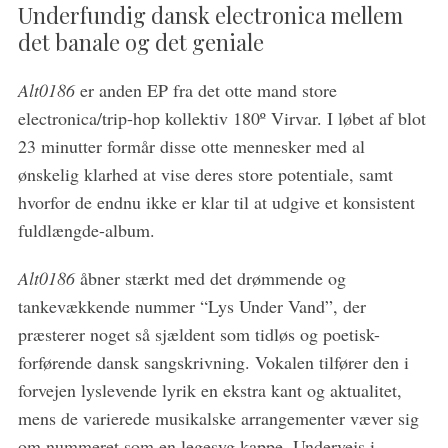
Underfundig dansk electronica mellem
det banale og det geniale
Alt0186
er anden EP fra det otte mand store
electronica/trip-hop kollektiv 180º Virvar. I løbet af blot
23 minutter formår disse otte mennesker med al
ønskelig klarhed at vise deres store potentiale, samt
hvorfor de endnu ikke er klar til at udgive et konsistent
fuldlængde-album.
Alt0186
åbner stærkt med det drømmende og
tankevækkende nummer “Lys Under Vand”, der
præsterer noget så sjældent som tidløs og poetisk-
forførende dansk sangskrivning. Vokalen tilfører den i
forvejen lyslevende lyrik en ekstra kant og aktualitet,
S
mens de varierede musikalske arrangementer væver sig
e
om nummeret som en legesyg kappe. Undervejs i