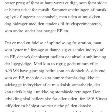
bærer præg af først at have været et digt, som først siden
er blevet udsat for musik. Sammensmeltningen af musik
og lyrik fungerer acceptabelt, men uden at musikken
dog bidrager med den tendens til fri eksperimenteren,
som andre steder har præget EP’en.
Det er med en følelse af splittelse og frustration, man
som lytter må forsøge at danne sig et samlet indtryk af
en EP, der veksler skarpt mellem det absolut sublime og
det ligegyldige. Med kun to rigtig gode numre ville
Alt0186
have gjort sig bedre som en dobbelt A-side end
som en EP, men de ekstra numre formår dog ikke at
ødelægge indtrykket af et musikalsk samarbejde, der
kan udvikle sig i unikke og storslåede retninger. Den
udvikling skal hellere ske før eller siden, for 180º Virvar
udfylder en håbløst overset niche på den danske