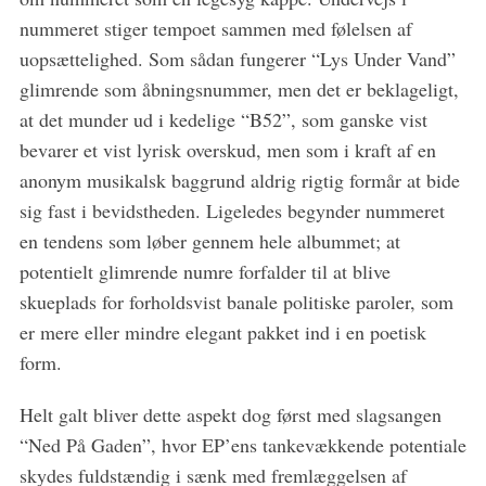
a
nummeret stiger tempoet sammen med følelsen af
r
uopsættelighed. Som sådan fungerer “Lys Under Vand”
c
h
glimrende som åbningsnummer, men det er beklageligt,
f
at det munder ud i kedelige “B52”, som ganske vist
o
bevarer et vist lyrisk overskud, men som i kraft af en
r
anonym musikalsk baggrund aldrig rigtig formår at bide
:
sig fast i bevidstheden. Ligeledes begynder nummeret
en tendens som løber gennem hele albummet; at
potentielt glimrende numre forfalder til at blive
skueplads for forholdsvist banale politiske paroler, som
er mere eller mindre elegant pakket ind i en poetisk
form.
Helt galt bliver dette aspekt dog først med slagsangen
“Ned På Gaden”, hvor EP’ens tankevækkende potentiale
skydes fuldstændig i sænk med fremlæggelsen af