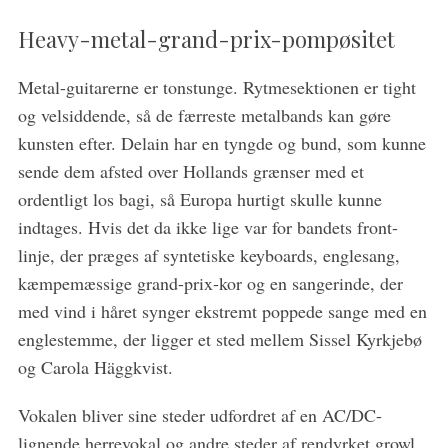
Heavy-metal-grand-prix-pompøsitet
Metal-guitarerne er tonstunge. Rytmesektionen er tight
og velsiddende, så de færreste metalbands kan gøre
S
kunsten efter. Delain har en tyngde og bund, som kunne
e
a
sende dem afsted over Hollands grænser med et
r
ordentligt los bagi, så Europa hurtigt skulle kunne
c
indtages. Hvis det da ikke lige var for bandets front-
h
linje, der præges af syntetiske keyboards, englesang,
f
o
kæmpemæssige grand-prix-kor og en sangerinde, der
r
med vind i håret synger ekstremt poppede sange med en
:
englestemme, der ligger et sted mellem Sissel Kyrkjebø
og Carola Häggkvist.
Vokalen bliver sine steder udfordret af en AC/DC-
lignende herrevokal og andre steder af rendyrket growl,