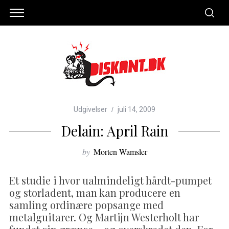
Udgivelser
juli 14, 2009
Delain: April Rain
by
Morten Wamsler
Et studie i hvor ualmindeligt hårdt-pumpet
og storladent, man kan producere en
samling ordinære popsange med
metalguitarer. Og Martijn Westerholt har