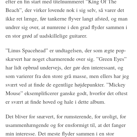
efter en fin start med titelnummeret ”King Of The
f
Beach”, der virker lovende nok i sig selv, så varer det
o
ikke ret længe, før tankerne flyver langt afsted, og man
r
:
undrer sig over, at numrene i den grad flyder sammen i
en stor grød af uadskillelige guitarer.
”Linus Spacehead” er undtagelsen, der som ægte pop-
skævert har noget charmerende over sig. ”Green Eyes”
har lidt opbrud undervejs, der gør den interessant, og
som varierer fra den store grå masse, men ellers har jeg
svært ved at finde de egentlige højdepunkter. ”Mickey
Mouse” eksemplificerer ganske godt, hvorfor det oftest
er svært at finde hoved og hale i dette album.
Det bliver for snævert, for rumsterende, for uroligt, for
usammenhængende og for ensformigt til, at det fanger
min interesse. Det meste flyder sammen i en stor