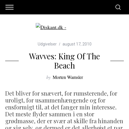
Udgivelser
august 17, 2010
Wavves: King Of The
Beach
by
Morten Wamsler
Det bliver for snævert, for rumsterende, for
uroligt, for usammenhængende og for
ensformigt til, at det fanger min interesse.
Det meste flyder sammen i en stor
grødmasse, der er svær at skille fra hinanden
og sig selv, og dermed er det allerhøjst et par