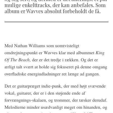
mulige enkelttracks, der kan anbefales. Som
album er Wavves absolut forbeholdt de få.
Med Nathan Williams som uomtvisteligt
omdrejningspunkt er Wavves klar med albummet
King
Of The Beach
, der er det tredje i rækken. Og det er
ærligt talt svært at holde sig fokuseret på denne omgang
overfladiske energiudladninger ret længe ad gangen.
S
Det er guitarpræget indie-punk, der med højt svævende
e
vokal, guitarer, der er i den støjende ende af
a
forvrængnings-skalaen, og trommer, der tæsker derudaf.
r
c
Melodierne minder usædvanligt meget om hinanden, og
h