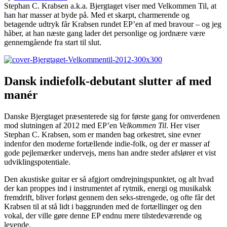
Stephan C. Krabsen a.k.a. Bjergtaget viser med Velkommen Til, at
han har masser at byde på. Med et skarpt, charmerende og
betagende udtryk får Krabsen rundet EP’en af med bravour – og jeg
håber, at han næste gang lader det personlige og jordnære være
gennemgående fra start til slut.
Dansk indiefolk-debutant slutter af med
manér
Danske Bjergtaget præsenterede sig for første gang for omverdenen
mod slutningen af 2012 med EP’en
Velkommen Til
. Her viser
Stephan C. Krabsen, som er manden bag orkestret, sine evner
indenfor den moderne fortællende indie-folk, og der er masser af
gode pejlemærker undervejs, mens han andre steder afslører et vist
udviklingspotentiale.
Den akustiske guitar er så afgjort omdrejningspunktet, og alt hvad
der kan proppes ind i instrumentet af rytmik, energi og musikalsk
fremdrift, bliver forløst gennem den seks-strengede, og ofte får det
Krabsen til at stå lidt i baggrunden med de fortællinger og den
vokal, der ville gøre denne EP endnu mere tilstedeværende og
levende.