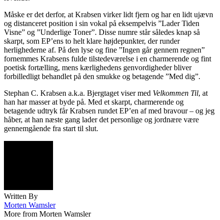
Måske er det derfor, at Krabsen virker lidt fjern og har en lidt ujævn
og distanceret position i sin vokal på eksempelvis ”Lader Tiden
Visne” og ”Underlige Toner”. Disse numre står således knap så
skarpt, som EP’ens to helt klare højdepunkter, der runder
herlighederne af. På den lyse og fine ”Ingen går gennem regnen”
fornemmes Krabsens fulde tilstedeværelse i en charmerende og fint
poetisk fortælling, mens kærlighedens genvordigheder bliver
forbilledligt behandlet på den smukke og betagende ”Med dig”.
Stephan C. Krabsen a.k.a. Bjergtaget viser med
Velkommen Til
, at
han har masser at byde på. Med et skarpt, charmerende og
betagende udtryk får Krabsen rundet EP’en af med bravour – og jeg
håber, at han næste gang lader det personlige og jordnære være
gennemgående fra start til slut.
Written By
Morten Wamsler
More from Morten Wamsler