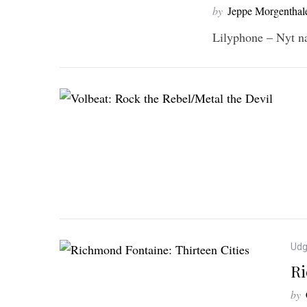
by
Jeppe Morgenthal
S
Lilyphone – Nyt na
e
a
r
c
h
f
o
r
:
Udg
Ri
by