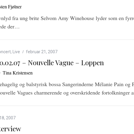
sten Fjølner
lyd fra ung brite Selvom Amy Winehouse lyder som en fyrre 
lede der…
oncert
,
Live
februar 21, 2007
0.02.07 – Nouvelle Vague – Loppen
y
Tina Kristensen
ehagelig og balstyrisk bossa Sangerinderne Mélanie Pain og
ouvelle Vagues charmerende og overskridende fortolkninger 
18, 2007
terview