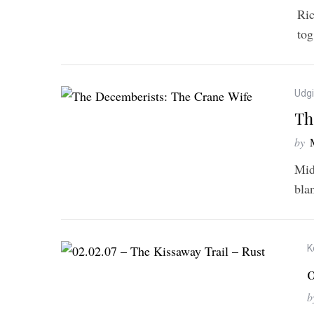
Ric
tog
Udgi
Th
by
Mid
bla
K
b