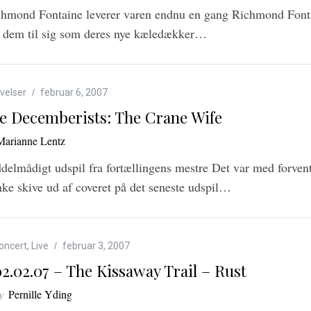
hmond Fontaine leverer varen endnu en gang Richmond Font
 dem til sig som deres nye kæledækker…
velser
februar 6, 2007
e Decemberists: The Crane Wife
Marianne Lentz
delmådigt udspil fra fortællingens mestre Det var med forven
nke skive ud af coveret på det seneste udspil…
oncert
,
Live
februar 3, 2007
02.02.07 – The Kissaway Trail – Rust
y
Pernille Yding