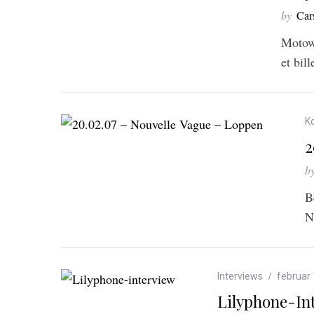
by
Car
Motown
et bil
K
2
b
B
N
Interviews
februar 
Lilyphone-In