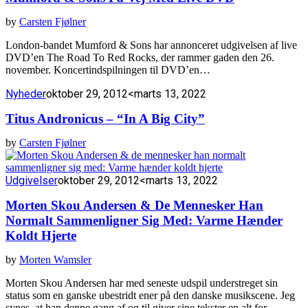
by
Carsten Fjølner
London-bandet Mumford & Sons har annonceret udgivelsen af live
DVD’en The Road To Red Rocks, der rammer gaden den 26.
november. Koncertindspilningen til DVD’en…
Nyheder
oktober 29, 2012
<marts 13, 2022
Titus Andronicus – “In A Big City”
by
Carsten Fjølner
Udgivelser
oktober 29, 2012
<marts 13, 2022
Morten Skou Andersen & De Mennesker Han
Normalt Sammenligner Sig Med: Varme Hænder
Koldt Hjerte
by
Morten Wamsler
Morten Skou Andersen har med seneste udspil understreget sin
status som en ganske ubestridt ener på den danske musikscene. Jeg
synes, at han denne gang af og til giver sine tekster en alt for