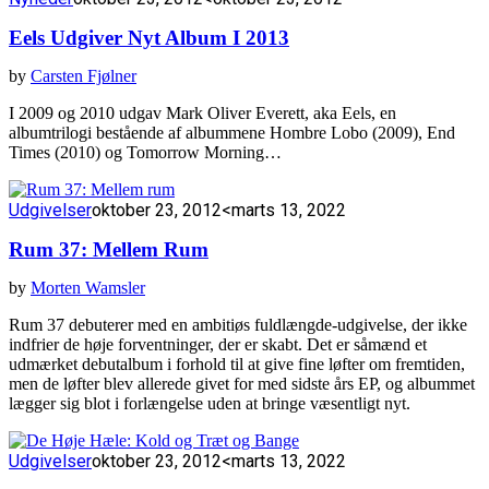
Eels Udgiver Nyt Album I 2013
by
Carsten Fjølner
I 2009 og 2010 udgav Mark Oliver Everett, aka Eels, en
albumtrilogi bestående af albummene Hombre Lobo (2009), End
Times (2010) og Tomorrow Morning…
Udgivelser
oktober 23, 2012
<marts 13, 2022
Rum 37: Mellem Rum
by
Morten Wamsler
Rum 37 debuterer med en ambitiøs fuldlængde-udgivelse, der ikke
indfrier de høje forventninger, der er skabt. Det er såmænd et
udmærket debutalbum i forhold til at give fine løfter om fremtiden,
men de løfter blev allerede givet for med sidste års EP, og albummet
lægger sig blot i forlængelse uden at bringe væsentligt nyt.
Udgivelser
oktober 23, 2012
<marts 13, 2022