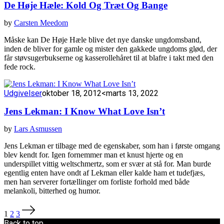
De Høje Hæle: Kold Og Træt Og Bange
by
Carsten Meedom
Måske kan De Høje Hæle blive det nye danske ungdomsband,
inden de bliver for gamle og mister den gakkede ungdoms glød, der
får støvsugerbukserne og kasserollehåret til at blafre i takt med den
fede rock.
Udgivelser
oktober 18, 2012
<marts 13, 2022
Jens Lekman: I Know What Love Isn’t
by
Lars Asmussen
Jens Lekman er tilbage med de egenskaber, som han i første omgang
blev kendt for. Igen fornemmer man et knust hjerte og en
underspillet vittig weltschmertz, som er svær at stå for. Man burde
egentlig enten have ondt af Lekman eller kalde ham et tudefjæs,
men han serverer fortællinger om forliste forhold med både
melankoli, bitterhed og humor.
Indlægsinddeling
1
2
3
Back to top