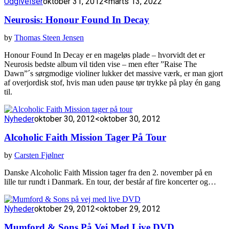
Udgivelser
oktober 31, 2012
<marts 13, 2022
Neurosis: Honour Found In Decay
by
Thomas Steen Jensen
Honour Found In Decay er en mageløs plade – hvorvidt det er
Neurosis bedste album vil tiden vise – men efter ”Raise The
Dawn”´s sørgmodige violiner lukker det massive værk, er man gjort
af overjordisk stof, hvis man uden pause tør trykke på play én gang
til.
Nyheder
oktober 30, 2012
<oktober 30, 2012
Alcoholic Faith Mission Tager På Tour
by
Carsten Fjølner
Danske Alcoholic Faith Mission tager fra den 2. november på en
lille tur rundt i Danmark. En tour, der består af fire koncerter og…
Nyheder
oktober 29, 2012
<oktober 29, 2012
Mumford & Sons På Vej Med Live DVD