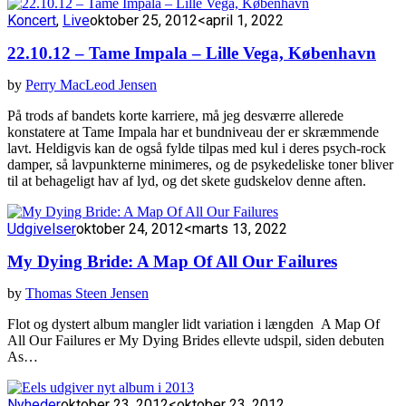
Koncert
,
Live
oktober 25, 2012
<april 1, 2022
22.10.12 – Tame Impala – Lille Vega, København
by
Perry MacLeod Jensen
På trods af bandets korte karriere, må jeg desværre allerede
konstatere at Tame Impala har et bundniveau der er skræmmende
lavt. Heldigvis kan de også fylde tilpas med kul i deres psych-rock
damper, så lavpunkterne minimeres, og de psykedeliske toner bliver
til at behageligt hav af lyd, og det skete gudskelov denne aften.
Udgivelser
oktober 24, 2012
<marts 13, 2022
My Dying Bride: A Map Of All Our Failures
by
Thomas Steen Jensen
Flot og dystert album mangler lidt variation i længden A Map Of
All Our Failures er My Dying Brides ellevte udspil, siden debuten
As…
Nyheder
oktober 23, 2012
<oktober 23, 2012